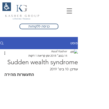
תחילתו
של
דף
אינטרנט,
לחץ
אנטר
כניסה ללקוחות
כדי
לעבור
לאזור
תוכן
פוסט
077-7242-003
מרכזי
Assaf Kasher
ASSAF@KGLF.CO..IL
14 בנוב׳ 2018
זמן קריאה 1 דקות
Sudden wealth syndrome
עודכן:
10 בינו׳ 2019
התעשרות מהירה